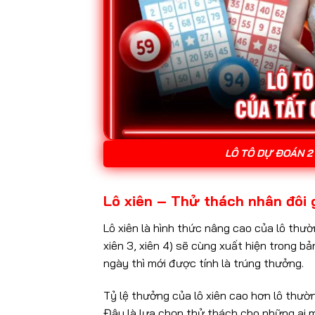
LÔ TÔ DỰ ĐOÁN 2
Lô xiên – Thử thách nhân đôi 
Lô xiên là hình thức nâng cao của lô thườ
xiên 3, xiên 4) sẽ cùng xuất hiện trong b
ngày thì mới được tính là trúng thưởng.
Tỷ lệ thưởng của lô xiên cao hơn lô thường r
Đây là lựa chọn thử thách cho những ai 