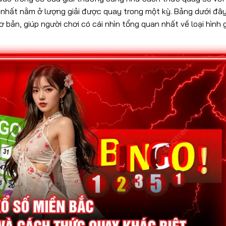
 nhất nằm ở lượng giải được quay trong một kỳ. Bảng dưới đâ
ản, giúp người chơi có cái nhìn tổng quan nhất về loại hình g