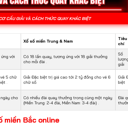
CƠ CẤU GIẢI VÀ CÁCH THỨC QUAY KHÁC BIỆT
Tiêu
Xổ số miền Trung & Nam
chí
Số
 ứng với
Có 18 lần quay, tương ứng với 18 giải thưởng
lượn
cho mỗi đài ​.
giải
o vé 5 chữ
Giải Đặc biệt trị giá cao tới 2 tỷ đồng cho vé 6
Giải 
ệt ​.
chữ số​.
biệt
i ngày cho
Có nhiều đài quay thưởng trong cùng một ngày
Đài 
(Miền Trung: 2-4 đài, Miền Nam: 3-4 đài) ​.
thưở
ố miền Bắc online