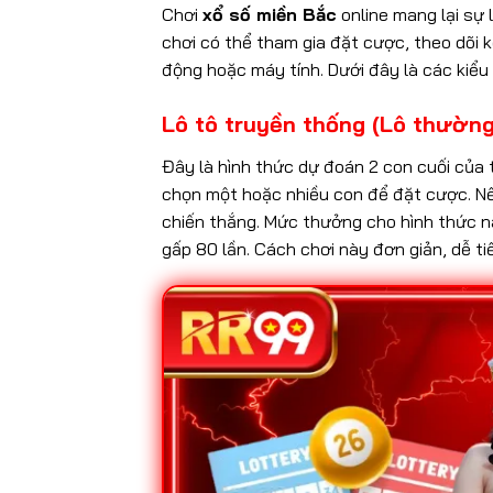
Chơi
xổ số miền Bắc
online mang lại sự 
chơi có thể tham gia đặt cược, theo dõi k
động hoặc máy tính. Dưới đây là các kiểu 
Lô tô truyền thống (Lô thường
Đây là hình thức dự đoán 2 con cuối của 
chọn một hoặc nhiều con để đặt cược. Nếu
chiến thắng. Mức thưởng cho hình thức n
gấp 80 lần. Cách chơi này đơn giản, dễ ti