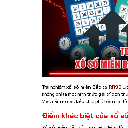
Trải nghiệm
xổ số miền Bắc
tại
RR99
lu
không chỉ là một hình thức giải trí đơn 
Việc nắm rõ các kiểu chơi phổ biến như lô 
Điểm khác biệt của xổ số
Xổ số miền Bắc
sở hữu nhiều điểm độc đ