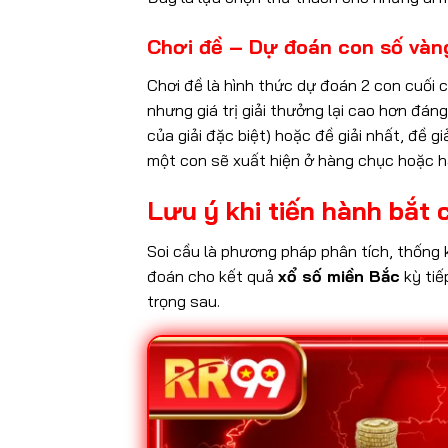
Chơi đề – Dự đoán con số vàng
Chơi đề là hình thức dự đoán 2 con cuối c
nhưng giá trị giải thưởng lại cao hơn đán
của giải đặc biệt) hoặc đề giải nhất, đề g
một con sẽ xuất hiện ở hàng chục hoặc h
Lưu ý khi tiến hành bắt 
Soi cầu là phương pháp phân tích, thống 
đoán cho kết quả
xổ số miền Bắc
kỳ tiế
trọng sau. ​