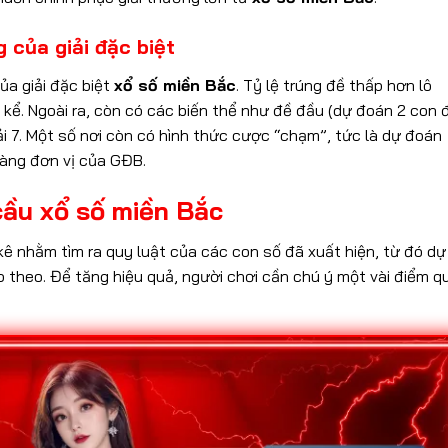
 của giải đặc biệt
ủa giải đặc biệt
xổ số miền Bắc
. Tỷ lệ trúng đề thấp hơn lô
g kể. Ngoài ra, còn có các biến thể như đề đầu (dự đoán 2 con 
iải 7. Một số nơi còn có hình thức cược “chạm”, tức là dự đoán
àng đơn vị của GĐB.
cầu xổ số miền Bắc
kê nhằm tìm ra quy luật của các con số đã xuất hiện, từ đó dự
p theo. Để tăng hiệu quả, người chơi cần chú ý một vài điểm q