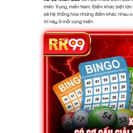
miền Trung, miền Nam. Điểm khác biệt lớn
sẽ hệ thống hóa những điểm khác nhau cơ b
trí này ở mỗi vùng miền.​