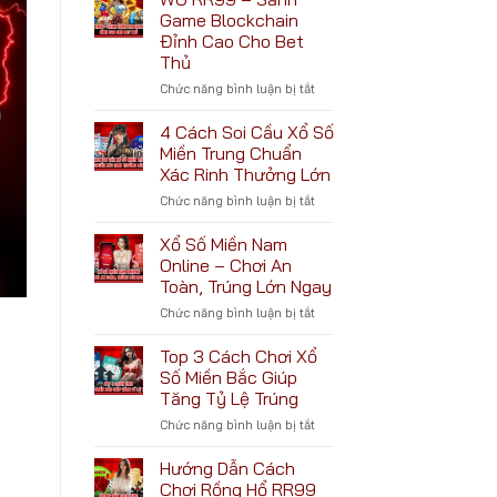
RR99
Nghiệm
Game Blockchain
|
Thú
Đỉnh Cao Cho Bet
Chơi
Vị
Thủ
Game
Đỉnh
ở
Chức năng bình luận bị tắt
Cao,
WG
Nhận
RR99
4 Cách Soi Cầu Xổ Số
Thưởng
–
Miền Trung Chuẩn
Lớn
Sảnh
Xác Rinh Thưởng Lớn
Game
ở
Chức năng bình luận bị tắt
Blockchain
4
Đỉnh
Cách
Cao
Xổ Số Miền Nam
Soi
Cho
Online – Chơi An
Cầu
Bet
Toàn, Trúng Lớn Ngay
Xổ
Thủ
ở
Chức năng bình luận bị tắt
Số
Xổ
Miền
Số
Trung
Top 3 Cách Chơi Xổ
Miền
Chuẩn
Số Miền Bắc Giúp
Nam
Xác
Tăng Tỷ Lệ Trúng
Online
Rinh
ở
Chức năng bình luận bị tắt
–
Thưởng
Top
Chơi
Lớn
3
An
Hướng Dẫn Cách
Cách
Toàn,
Chơi Rồng Hổ RR99