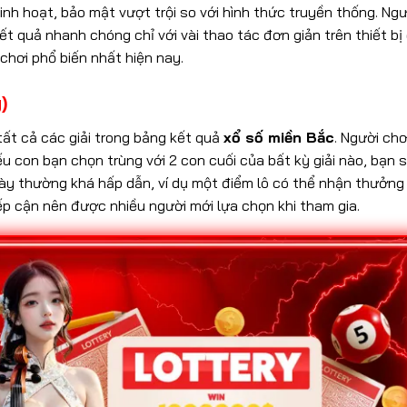
linh hoạt, bảo mật vượt trội so với hình thức truyền thống. Ngư
ết quả nhanh chóng chỉ với vài thao tác đơn giản trên thiết bị 
chơi phổ biến nhất hiện nay.​
)
tất cả các giải trong bảng kết quả
xổ số miền Bắc
. Người chơ
 con bạn chọn trùng với 2 con cuối của bất kỳ giải nào, bạn 
ày thường khá hấp dẫn, ví dụ một điểm lô có thể nhận thưởng
ếp cận nên được nhiều người mới lựa chọn khi tham gia.​