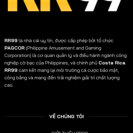
RR99
là nhà cái uy tín, được cấp phép bởi tổ chức
PAGCOR
(Philippine Amusement and Gaming
Corporation) là cơ quan quản lý và điều hành ngành công
nghiệp cờ bạc của Philippines, và chính phủ
Costa Rica
.
RR99
cam kết mang lại môi trường cá cược bảo mật,
công bằng và mang đến trải nghiệm giải trí chất lượng
cao.
VỀ CHÚNG TÔI