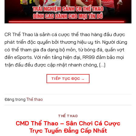
CR Thể Thao là sảnh cá cược thể thao hàng đầu được
phát triển độc quyền bởi thương hiệu uy tín. Người dùng
có thể tham gia đa dạng bộ môn, từ bóng đá, quần vợt
đến eSports. Với nền tảng hiện đại, RR99 đảm bảo mọi
trận đấu đều được cập nhật nhanh chóng, […]
TIẾP TỤC ĐỌC
→
Đăng trong
Thể thao
THỂ THAO
CMD Thể Thao – Sân Chơi Cá Cược
Trực Tuyến Đẳng Cấp Nhất