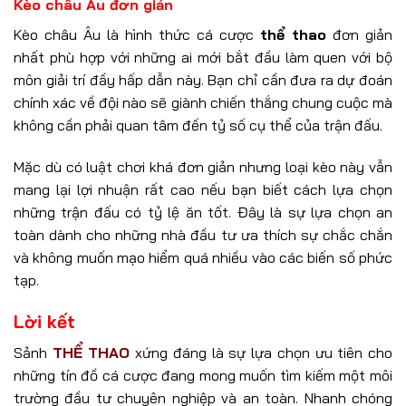
Kèo châu Âu đơn giản
Kèo châu Âu là hình thức cá cược
thể thao
đơn giản
nhất phù hợp với những ai mới bắt đầu làm quen với bộ
môn giải trí đầy hấp dẫn này. Bạn chỉ cần đưa ra dự đoán
chính xác về đội nào sẽ giành chiến thắng chung cuộc mà
không cần phải quan tâm đến tỷ số cụ thể của trận đấu.
Mặc dù có luật chơi khá đơn giản nhưng loại kèo này vẫn
mang lại lợi nhuận rất cao nếu bạn biết cách lựa chọn
những trận đấu có tỷ lệ ăn tốt. Đây là sự lựa chọn an
toàn dành cho những nhà đầu tư ưa thích sự chắc chắn
và không muốn mạo hiểm quá nhiều vào các biến số phức
tạp.
Lời kết
Sảnh
THỂ THAO
xứng đáng là sự lựa chọn ưu tiên cho
những tín đồ cá cược đang mong muốn tìm kiếm một môi
trường đầu tư chuyên nghiệp và an toàn. Nhanh chóng