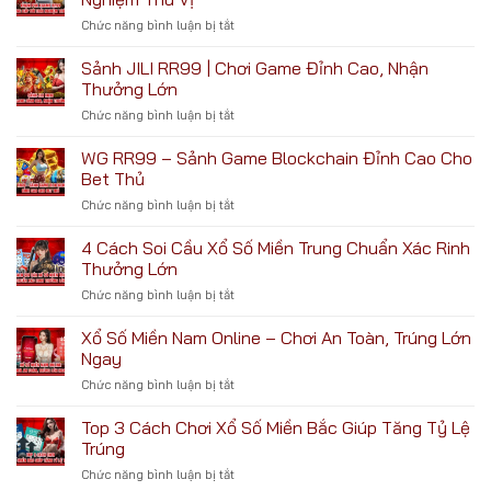
ở
Chức năng bình luận bị tắt
Khám
Phá
Sảnh JILI RR99 | Chơi Game Đỉnh Cao, Nhận
XGAME
Thưởng Lớn
RR99
ở
Chức năng bình luận bị tắt
Đẳng
Sảnh
Cấp
JILI
WG RR99 – Sảnh Game Blockchain Đỉnh Cao Cho
Với
RR99
Trải
Bet Thủ
|
Nghiệm
ở
Chức năng bình luận bị tắt
Chơi
Thú
WG
Game
Vị
RR99
4 Cách Soi Cầu Xổ Số Miền Trung Chuẩn Xác Rinh
Đỉnh
–
Cao,
Thưởng Lớn
Sảnh
Nhận
ở
Chức năng bình luận bị tắt
Game
Thưởng
4
Blockchain
Lớn
Cách
Xổ Số Miền Nam Online – Chơi An Toàn, Trúng Lớn
Đỉnh
Soi
Cao
Ngay
Cầu
Cho
ở
Chức năng bình luận bị tắt
Xổ
Bet
Xổ
Số
Thủ
Số
Top 3 Cách Chơi Xổ Số Miền Bắc Giúp Tăng Tỷ Lệ
Miền
Miền
Trung
Trúng
Nam
Chuẩn
ở
Chức năng bình luận bị tắt
Online
Xác