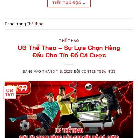
TIẾP TỤC ĐỌC
→
Đăng trong
Thể thao
THỂ THAO
UG Thể Thao – Sự Lựa Chọn Hàng
Đầu Cho Tín Đồ Cá Cược
ĐĂNG VÀO
THÁNG 11 8, 2025
BỞI
CONTENT58WIN123
08
Th11