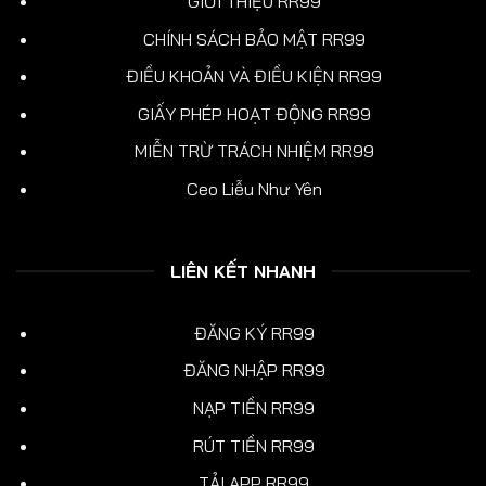
GIỚI THIỆU RR99
CHÍNH SÁCH BẢO MẬT RR99
ĐIỀU KHOẢN VÀ ĐIỀU KIỆN RR99
GIẤY PHÉP HOẠT ĐỘNG RR99
MIỄN TRỪ TRÁCH NHIỆM RR99
Ceo Liễu Như Yên
LIÊN KẾT NHANH
ĐĂNG KÝ RR99
ĐĂNG NHẬP RR99
NẠP TIỀN RR99
RÚT TIỀN RR99
TẢI APP RR99