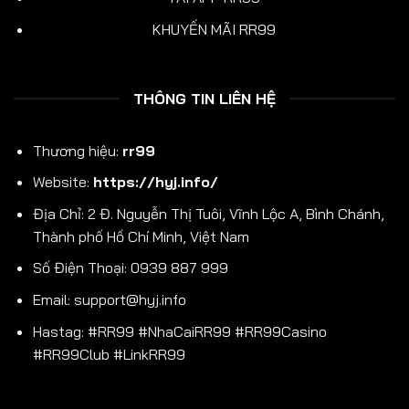
KHUYẾN MÃI RR99
THÔNG TIN LIÊN HỆ
Thương hiệu:
rr99
Website:
https://hyj.info/
Địa Chỉ: 2 Đ. Nguyễn Thị Tuôi, Vĩnh Lộc A, Bình Chánh,
Thành phố Hồ Chí Minh, Việt Nam
Số Điện Thoại: 0939 887 999
Email:
support@hyj.info
Hastag: #RR99 #NhaCaiRR99 #RR99Casino
#RR99Club #LinkRR99