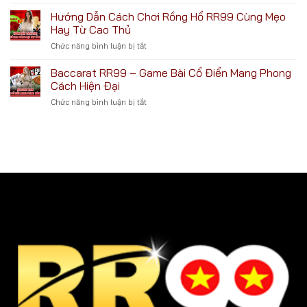
Top
–
Rinh
3
Hướng Dẫn Cách Chơi Rồng Hổ RR99 Cùng Mẹo
Chơi
Thưởng
Cách
An
Hay Từ Cao Thủ
Lớn
Chơi
Toàn,
ở
Chức năng bình luận bị tắt
Xổ
Trúng
Hướng
Số
Lớn
Dẫn
Baccarat RR99 – Game Bài Cổ Điển Mang Phong
Miền
Ngay
Cách
Bắc
Cách Hiện Đại
Chơi
Giúp
ở
Chức năng bình luận bị tắt
Rồng
Tăng
Baccarat
Hổ
Tỷ
RR99
RR99
Lệ
–
Cùng
Trúng
Game
Mẹo
Bài
Hay
Cổ
Từ
Điển
Cao
Mang
Thủ
Phong
Cách
Hiện
Đại