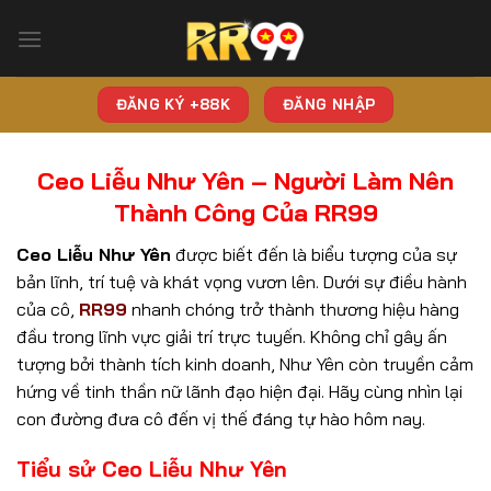
Bỏ
qua
nội
dung
ĐĂNG KÝ +88K
ĐĂNG NHẬP
Ceo Liễu Như Yên – Người Làm Nên
Thành Công Của RR99
Ceo Liễu Như Yên
được biết đến là biểu tượng của sự
bản lĩnh, trí tuệ và khát vọng vươn lên. Dưới sự điều hành
của cô,
RR99
nhanh chóng trở thành thương hiệu hàng
đầu trong lĩnh vực giải trí trực tuyến. Không chỉ gây ấn
tượng bởi thành tích kinh doanh, Như Yên còn truyền cảm
hứng về tinh thần nữ lãnh đạo hiện đại. Hãy cùng nhìn lại
con đường đưa cô đến vị thế đáng tự hào hôm nay.
Tiểu sử Ceo Liễu Như Yên