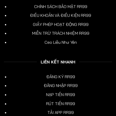
CHÍNH SÁCH BẢO MẬT RR99
ĐIỀU KHOẢN VÀ ĐIỀU KIỆN RR99
GIẤY PHÉP HOẠT ĐỘNG RR99
MIỄN TRỪ TRÁCH NHIỆM RR99
Ceo Liễu Như Yên
LIÊN KẾT NHANH
ĐĂNG KÝ RR99
ĐĂNG NHẬP RR99
NẠP TIỀN RR99
RÚT TIỀN RR99
TẢI APP RR99