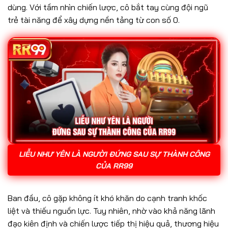
dùng. Với tầm nhìn chiến lược, cô bắt tay cùng đội ngũ
trẻ tài năng để xây dựng nền tảng từ con số 0.
LIỄU NHƯ YÊN LÀ NGƯỜI ĐỨNG SAU SỰ THÀNH CÔNG
CỦA RR99
Ban đầu, cô gặp không ít khó khăn do cạnh tranh khốc
liệt và thiếu nguồn lực. Tuy nhiên, nhờ vào khả năng lãnh
đạo kiên định và chiến lược tiếp thị hiệu quả, thương hiệu