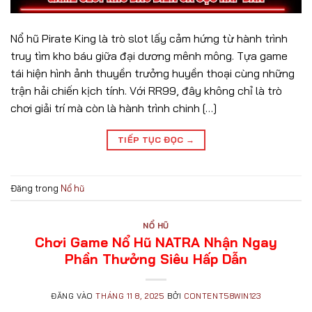
Nổ hũ Pirate King là trò slot lấy cảm hứng từ hành trình
truy tìm kho báu giữa đại dương mênh mông. Tựa game
tái hiện hình ảnh thuyền trưởng huyền thoại cùng những
trận hải chiến kịch tính. Với RR99, đây không chỉ là trò
chơi giải trí mà còn là hành trình chinh […]
TIẾP TỤC ĐỌC
→
Đăng trong
Nổ hũ
NỔ HŨ
Chơi Game Nổ Hũ NATRA Nhận Ngay
Phần Thưởng Siêu Hấp Dẫn
ĐĂNG VÀO
THÁNG 11 8, 2025
BỞI
CONTENT58WIN123