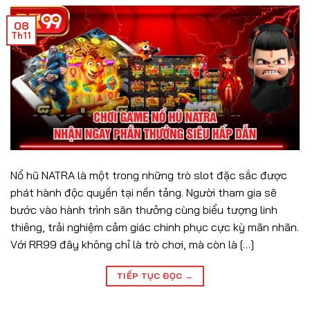
08
Th11
Nổ hũ NATRA là một trong những trò slot đặc sắc được
phát hành độc quyền tại nền tảng. Người tham gia sẽ
bước vào hành trình săn thưởng cùng biểu tượng linh
thiêng, trải nghiệm cảm giác chinh phục cực kỳ mãn nhãn.
Với RR99 đây không chỉ là trò chơi, mà còn là […]
TIẾP TỤC ĐỌC
→