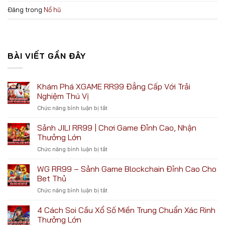
Đăng trong
Nổ hũ
BÀI VIẾT GẦN ĐÂY
Khám Phá XGAME RR99 Đẳng Cấp Với Trải
Nghiệm Thú Vị
ở
Chức năng bình luận bị tắt
Khám
Phá
Sảnh JILI RR99 | Chơi Game Đỉnh Cao, Nhận
XGAME
Thưởng Lớn
RR99
ở
Chức năng bình luận bị tắt
Đẳng
Sảnh
Cấp
JILI
WG RR99 – Sảnh Game Blockchain Đỉnh Cao Cho
Với
RR99
Trải
Bet Thủ
|
Nghiệm
ở
Chức năng bình luận bị tắt
Chơi
Thú
WG
Game
Vị
RR99
4 Cách Soi Cầu Xổ Số Miền Trung Chuẩn Xác Rinh
Đỉnh
–
Cao,
Thưởng Lớn
Sảnh