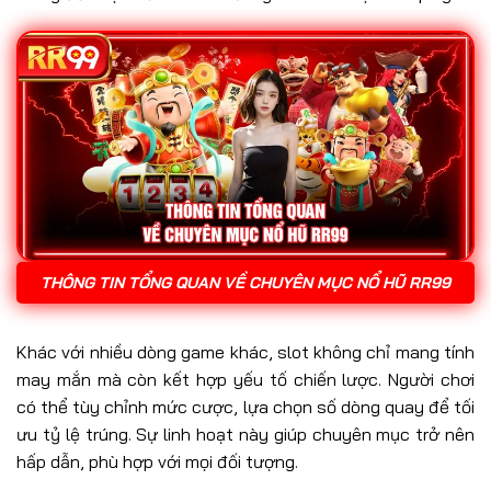
THÔNG TIN TỔNG QUAN VỀ CHUYÊN MỤC NỔ HŨ RR99
Khác với nhiều dòng game khác, slot không chỉ mang tính
may mắn mà còn kết hợp yếu tố chiến lược. Người chơi
có thể tùy chỉnh mức cược, lựa chọn số dòng quay để tối
ưu tỷ lệ trúng. Sự linh hoạt này giúp chuyên mục trở nên
hấp dẫn, phù hợp với mọi đối tượng.