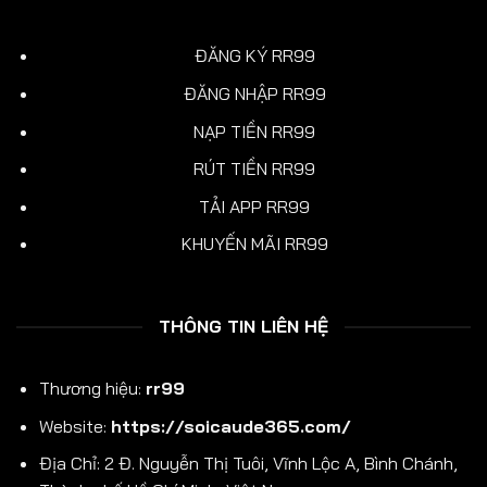
ĐĂNG KÝ RR99
ĐĂNG NHẬP RR99
NẠP TIỀN RR99
RÚT TIỀN RR99
TẢI APP RR99
KHUYẾN MÃI RR99
THÔNG TIN LIÊN HỆ
Thương hiệu:
rr99
Website:
https://soicaude365.com/
Địa Chỉ: 2 Đ. Nguyễn Thị Tuôi, Vĩnh Lộc A, Bình Chánh,