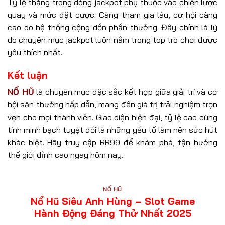
Tỷ lệ thắng trong dòng jackpot phụ thuộc vào chiến lược
quay và mức đặt cược. Càng tham gia lâu, cơ hội càng
cao do hệ thống cộng dồn phần thưởng. Đây chính là lý
do chuyên mục jackpot luôn nằm trong top trò chơi được
yêu thích nhất.
Kết luận
NỔ HŨ
là chuyên mục đặc sắc kết hợp giữa giải trí và cơ
hội săn thưởng hấp dẫn, mang đến giá trị trải nghiệm trọn
vẹn cho mọi thành viên. Giao diện hiện đại, tỷ lệ cao cùng
tính minh bạch tuyệt đối là những yếu tố làm nên sức hút
khác biệt. Hãy truy cập RR99 để khám phá, tận hưởng
thế giới đỉnh cao ngay hôm nay.
NỔ HŨ
Nổ Hũ Siêu Anh Hùng – Slot Game
Hành Động Đáng Thử Nhất 2025