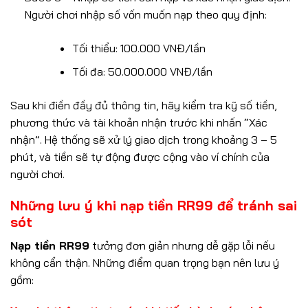
Người chơi nhập số vốn muốn nạp theo quy định:
Tối thiểu: 100.000 VNĐ/lần
Tối đa: 50.000.000 VNĐ/lần
Sau khi điền đầy đủ thông tin, hãy kiểm tra kỹ số tiền,
phương thức và tài khoản nhận trước khi nhấn “Xác
nhận”. Hệ thống sẽ xử lý giao dịch trong khoảng 3 – 5
phút, và tiền sẽ tự động được cộng vào ví chính của
người chơi.
Những lưu ý khi nạp tiền RR99 để tránh sai
sót
Nạp tiền RR99
tưởng đơn giản nhưng dễ gặp lỗi nếu
không cẩn thận. Những điểm quan trọng bạn nên lưu ý
gồm: