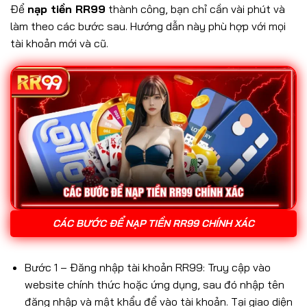
Để
nạp tiền RR99
thành công, bạn chỉ cần vài phút và
làm theo các bước sau. Hướng dẫn này phù hợp với mọi
tài khoản mới và cũ.
CÁC BƯỚC ĐỂ NẠP TIỀN RR99 CHÍNH XÁC
Bước 1 – Đăng nhập tài khoản RR99: Truy cập vào
website chính thức hoặc ứng dụng, sau đó nhập tên
đăng nhập và mật khẩu để vào tài khoản. Tại giao diện