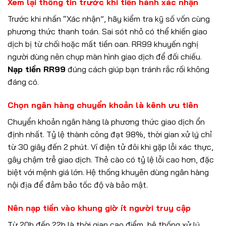
Xem lại thông tin trước khi tiến hành xác nhận
Trước khi nhấn “Xác nhận”, hãy kiểm tra kỹ số vốn cùng
phương thức thanh toán. Sai sót nhỏ có thể khiến giao
dịch bị từ chối hoặc mất tiền oan. RR99 khuyến nghị
người dùng nên chụp màn hình giao dịch để đối chiếu.
Nạp tiền RR99
đúng cách giúp bạn tránh rắc rối không
đáng có.
Chọn ngân hàng chuyển khoản là kênh ưu tiên
Chuyển khoản ngân hàng là phương thức giao dịch ổn
định nhất. Tỷ lệ thành công đạt 98%, thời gian xử lý chỉ
từ 30 giây đến 2 phút. Ví điện tử đôi khi gặp lỗi xác thực,
gây chậm trễ giao dịch. Thẻ cào có tỷ lệ lỗi cao hơn, đặc
biệt với mệnh giá lớn. Hệ thống khuyên dùng ngân hàng
nội địa để đảm bảo tốc độ và bảo mật.
Nên nạp tiền vào khung giờ ít người truy cập
Từ 20h đến 22h là thời gian cao điểm, hệ thống xử lý