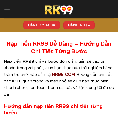
Bỏ
qua
nội
dung
ĐĂNG KÝ +88K
ĐĂNG NHẬP
Nạp Tiền RR99 Dễ Dàng – Hướng Dẫn
Chi Tiết Từng Bước
Nạp tiền RR99
chỉ vài bước đơn giản, tiền sẽ vào tài
khoản trong vài phút, giúp bạn thỏa sức trải nghiệm hàng
trăm trò chơi hấp dẫn tại
RR99 COM
. Hướng dẫn chi tiết,
các lưu ý quan trọng và mẹo nhỏ sẽ giúp bạn thực hiện
nhanh chóng, an toàn, tránh sai sót và tận dụng tối đa ưu
đãi.
Hướng dẫn nạp tiền RR99 chi tiết từng
bước