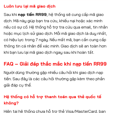
Luôn lưu lại mã giao dịch
Sau khi
nạp tiền RR99
, hệ thống sẽ cung cấp mã giao
dịch. Mã này giúp bạn tra cứu, khiếu nại hoặc xác minh
nếu có sự cố. Hệ thống hỗ trợ tra cứu qua email, tin nhắn
hoặc mục lịch sử giao dịch. Mỗi mã giao dịch là duy nhất,
có hiệu lực trong 7 ngày. Nếu mất mã, bạn cần cung cấp
thông tin cá nhân để xác minh. Giao dịch sẽ an toàn hơn
khi bạn lưu lại mã giao dịch ngay sau khi hoàn tất.
FAQ – Giải đáp thắc mắc khi nạp tiền RR99
Người dùng thường gặp nhiều câu hỏi khi giao dịch nạp
tiền. Sau đây là các câu hỏi thường gặp kèm theo phần
giải đáp cụ thể.
Hệ thống có hỗ trợ thanh toán qua thẻ quốc tế
không?
Hiện tại hệ thống chưa hỗ trợ thẻ Visa/MasterCard, bạn