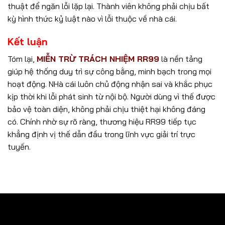
thuật để ngăn lỗi lặp lại. Thành viên không phải chịu bất
kỳ hình thức kỷ luật nào vì lỗi thuộc về nhà cái.
Kết luận
Tóm lại,
MIỄN TRỪ TRÁCH NHIỆM RR99
là nền tảng
giúp hệ thống duy trì sự công bằng, minh bạch trong mọi
hoạt động. NHà cái luôn chủ động nhận sai và khắc phục
kịp thời khi lỗi phát sinh từ nội bộ. Người dùng vì thế được
bảo vệ toàn diện, không phải chịu thiệt hại không đáng
có. Chính nhờ sự rõ ràng, thương hiệu RR99 tiếp tục
khẳng định vị thế dẫn đầu trong lĩnh vực giải trí trực
tuyến.