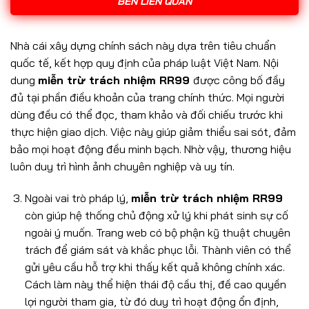
BÊN LIÊN QUAN
Nhà cái xây dựng chính sách này dựa trên tiêu chuẩn
quốc tế, kết hợp quy định của pháp luật Việt Nam. Nội
dung
miễn trừ trách nhiệm RR99
được công bố đầy
đủ tại phần điều khoản của trang chính thức. Mọi người
dùng đều có thể đọc, tham khảo và đối chiếu trước khi
thực hiện giao dịch. Việc này giúp giảm thiểu sai sót, đảm
bảo mọi hoạt động đều minh bạch. Nhờ vậy, thương hiệu
luôn duy trì hình ảnh chuyên nghiệp và uy tín.
Ngoài vai trò pháp lý,
miễn trừ trách nhiệm RR99
còn giúp hệ thống chủ động xử lý khi phát sinh sự cố
ngoài ý muốn. Trang web có bộ phận kỹ thuật chuyên
trách để giám sát và khắc phục lỗi. Thành viên có thể
gửi yêu cầu hỗ trợ khi thấy kết quả không chính xác.
Cách làm này thể hiện thái độ cầu thị, đề cao quyền
lợi người tham gia, từ đó duy trì hoạt động ổn định,