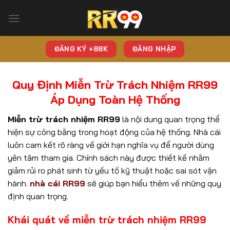
Bỏ
qua
nội
dung
ĐĂNG KÝ +88K
ĐĂNG NHẬP
Quy Định Miễn Trừ Trách Nhiệm RR99
Áp Dụng Toàn Hệ Thống
Miễn trừ trách nhiệm RR99
là nội dung quan trọng thể
hiện sự công bằng trong hoạt động của hệ thống. Nhà cái
luôn cam kết rõ ràng về giới hạn nghĩa vụ để người dùng
yên tâm tham gia. Chính sách này được thiết kế nhằm
giảm rủi ro phát sinh từ yếu tố kỹ thuật hoặc sai sót vận
hành.
nhà cái RR99
sẽ giúp bạn hiểu thêm về những quy
định quan trọng.
Khái quát về miễn trừ trách nhiệm RR99