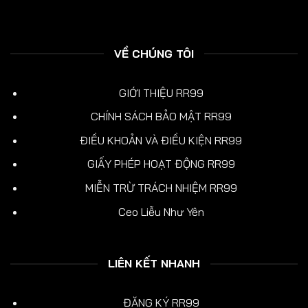
VỀ CHÚNG TÔI
GIỚI THIỆU RR99
CHÍNH SÁCH BẢO MẬT RR99
ĐIỀU KHOẢN VÀ ĐIỀU KIỆN RR99
GIẤY PHÉP HOẠT ĐỘNG RR99
MIỄN TRỪ TRÁCH NHIỆM RR99
Ceo Liễu Như Yên
LIÊN KẾT NHANH
ĐĂNG KÝ RR99