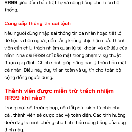
RR99
giúp đảm bảo trật tự và công bằng cho toàn hệ
thống.
Cung cấp thông tin sai lệch
Nếu người dùng nhập sai thông tin cá nhân hoặc tiết lộ
dữ liệu ra bên ngoài, nền tảng không chịu hậu quả. Thành
viên cần chịu trách nhiệm quản lý tài khoản và dữ liệu của
mình. Nhà cái RR99 chỉ bảo mật trong phạm vi kỹ thuật
được quy định. Chính sách giúp nâng cao ý thức bảo mật
cá nhân. Điều này duy trì an toàn và uy tín cho toàn bộ
cộng đồng người dùng.
Thành viên được miễn trừ trách nhiệm
RR99 khi nào?
Trong một số trường hợp, nếu lỗi phát sinh từ phía nhà
cái, thành viên sẽ được bảo vệ toàn diện. Các tình huống
dưới đây là minh chứng cho tinh thần công bằng của quy
định này.