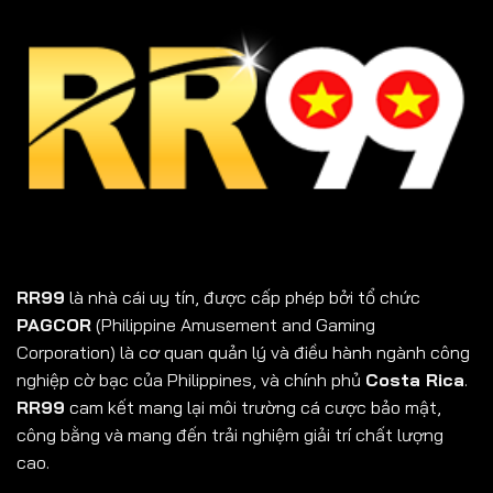
RR99
là nhà cái uy tín, được cấp phép bởi tổ chức
PAGCOR
(Philippine Amusement and Gaming
Corporation) là cơ quan quản lý và điều hành ngành công
nghiệp cờ bạc của Philippines, và chính phủ
Costa Rica
.
RR99
cam kết mang lại môi trường cá cược bảo mật,
công bằng và mang đến trải nghiệm giải trí chất lượng
cao.