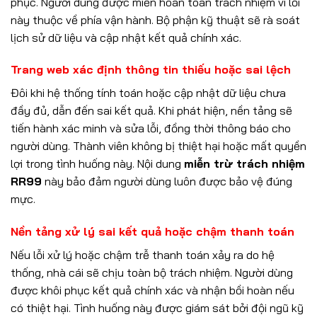
phục. Người dùng được miễn hoàn toàn trách nhiệm vì lỗi
này thuộc về phía vận hành. Bộ phận kỹ thuật sẽ rà soát
lịch sử dữ liệu và cập nhật kết quả chính xác.
Trang web xác định thông tin thiếu hoặc sai lệch
Đôi khi hệ thống tính toán hoặc cập nhật dữ liệu chưa
đầy đủ, dẫn đến sai kết quả. Khi phát hiện, nền tảng sẽ
tiến hành xác minh và sửa lỗi, đồng thời thông báo cho
người dùng. Thành viên không bị thiệt hại hoặc mất quyền
lợi trong tình huống này. Nội dung
miễn trừ trách nhiệm
RR99
này bảo đảm người dùng luôn được bảo vệ đúng
mực.
Nền tảng xử lý sai kết quả hoặc chậm thanh toán
Nếu lỗi xử lý hoặc chậm trễ thanh toán xảy ra do hệ
thống, nhà cái sẽ chịu toàn bộ trách nhiệm. Người dùng
được khôi phục kết quả chính xác và nhận bồi hoàn nếu
có thiệt hại. Tình huống này được giám sát bởi đội ngũ kỹ