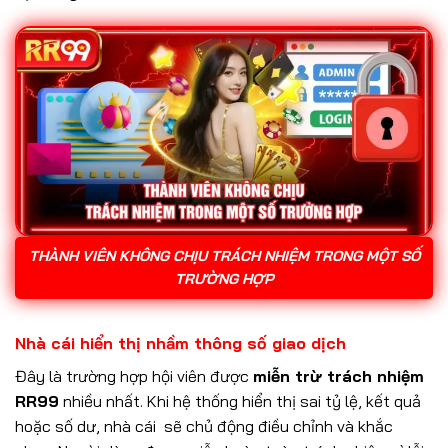
THÀNH VIÊN KHÔNG CHỊU TRÁCH NHIỆM TRONG MỘT SỐ
TRƯỜNG HỢP
Nhà cái hiển thị nhầm thông số giao dịch
Đây là trường hợp hội viên được
miễn trừ trách nhiệm
RR99
nhiều nhất. Khi hệ thống hiển thị sai tỷ lệ, kết quả
hoặc số dư, nhà cái sẽ chủ động điều chỉnh và khắc