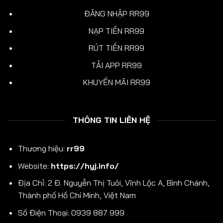
ĐĂNG NHẬP RR99
NẠP TIỀN RR99
RÚT TIỀN RR99
TẢI APP RR99
KHUYẾN MÃI RR99
THÔNG TIN LIÊN HỆ
Thương hiệu:
rr99
Website:
https://hyj.info/
Địa Chỉ: 2 Đ. Nguyễn Thị Tuôi, Vĩnh Lộc A, Bình Chánh,
Thành phố Hồ Chí Minh, Việt Nam
Số Điện Thoại: 0939 887 999